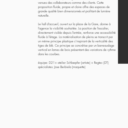
venues des collaborateurs comme des clients. Cette
proposition fluide, propre et claire offre des espaces de
grande qualité bien dimensionnés et profitant de lumière
naturelle.
Le hall d’accueil, ouvert sur la place de la Gare, donne à
l’agence la visibilité souhaitée. La position de l’escalier,
directement visible depuis l’entrée, renforce une accessibilité
fluide à l’étage. La matérialisation de pleins se transcrit par
un même principe plastique s’inspirant de la verticalité des
tiges de blé. Ce principe se concrétise par un barreaudage
vertical en lames de bois présentant des variations de rythme
dans les courbes.
équipe: D21+ atelier Schlaepfer (artiste) + Regtec (DT)
spécialistes: Jose Berbiela (maquette)