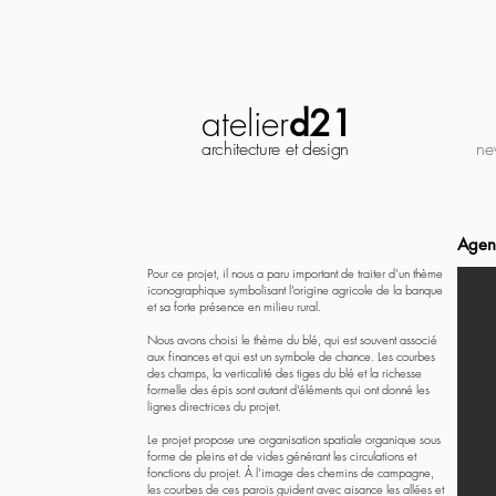
atelier
d21
architecture et design
ne
Agen
Pour ce projet, il nous a paru important de traiter d’un thème
iconographique symbolisant l’origine agricole de la banque
et sa forte présence en milieu rural.
Nous avons choisi le thème du blé, qui est souvent associé
aux finances et qui est un symbole de chance. Les courbes
des champs, la verticalité des tiges du blé et la richesse
formelle des épis sont autant d’éléments qui ont donné les
lignes directrices du projet.
Le projet propose une organisation spatiale organique sous
forme de pleins et de vides générant les circulations et
fonctions du projet. À l’image des chemins de campagne,
les courbes de ces parois guident avec aisance les allées et